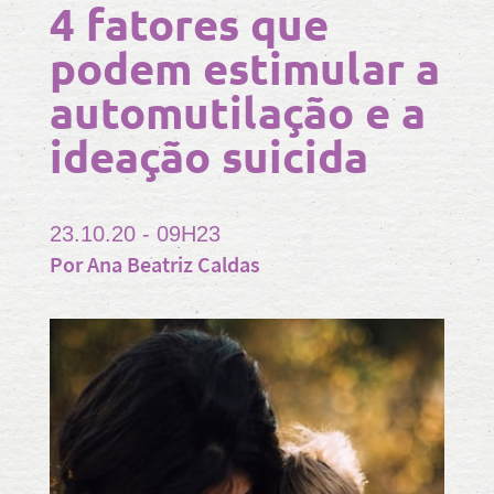
4 fatores que
podem estimular a
automutilação e a
ideação suicida
23.10.20 - 09H23
Por Ana Beatriz Caldas